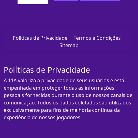
Políticas de Privacidade
Termos e Condições
Sitemap
Políticas de Privacidade
A 11A valoriza a privacidade de seus usuários e está
empenhada em proteger todas as informações
pessoais fornecidas durante o uso de nossos canais de
comunicação. Todos os dados coletados são utilizados
exclusivamente para fins de melhoria contínua da
experiência de nossos jogadores.