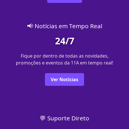
📢 Notícias em Tempo Real
24/7
Fique por dentro de todas as novidades,
promoções e eventos da 11A em tempo real!
Ver Notícias
💬 Suporte Direto