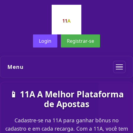
Login
Registrar-se
Menu
📱 11A A Melhor Plataforma
de Apostas
Cadastre-se na 11A para ganhar bônus no
cadastro e em cada recarga. Com a 11A, você tem