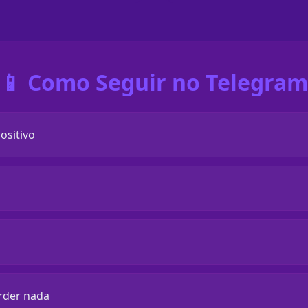
📱 Como Seguir no Telegram
ositivo
erder nada