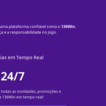
a uma plataforma confiável como o
136Win
.
ça e a responsabilidade no jogo.
cias em Tempo Real
24/7
e todas as novidades, promoções e
a 136Win em tempo real!