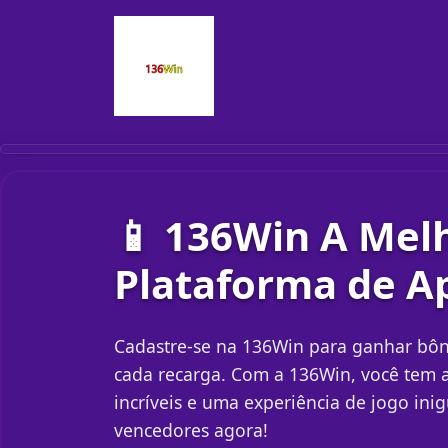
📱 136Win A Mel
Plataforma de A
Cadastre-se na 136Win para ganhar bôn
cada recarga. Com a 136Win, você tem 
incríveis e uma experiência de jogo inig
vencedores agora!