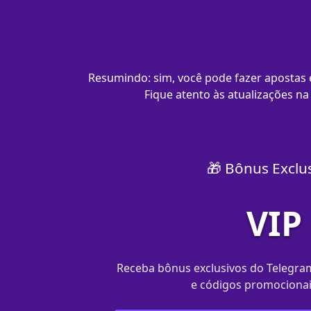
Resumindo: sim, você pode fazer apostas
Fique atento às atualizações na
🎁 Bônus Exclu
VIP
Receba bônus exclusivos do Telegra
e códigos promocionai