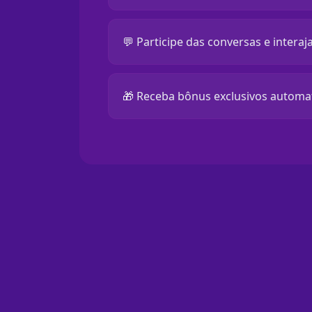
💬 Participe das conversas e interaj
🎁 Receba bônus exclusivos autom