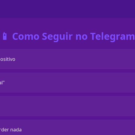
📱 Como Seguir no Telegram
ositivo
l"
erder nada