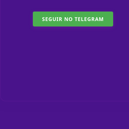
SEGUIR NO TELEGRAM