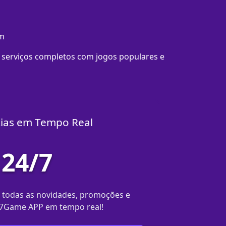
am
 serviços completos com jogos populares e
cias em Tempo Real
24/7
e todas as novidades, promoções e
17Game APP em tempo real!