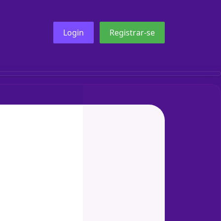
Login
Registrar-se