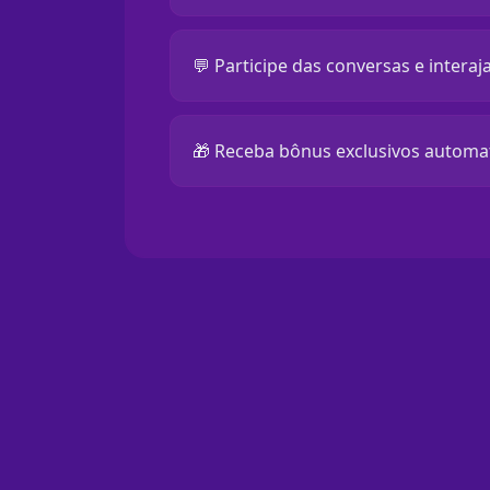
💬 Participe das conversas e interaj
🎁 Receba bônus exclusivos autom