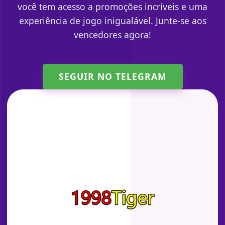
você tem acesso a promoções incríveis e uma
experiência de jogo inigualável. Junte-se aos
vencedores agora!
SEGUIR NO TELEGRAM