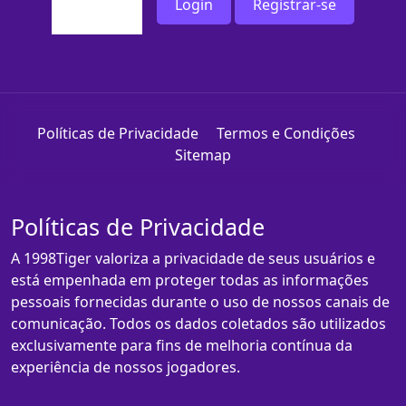
Login
Registrar-se
Políticas de Privacidade
Termos e Condições
Sitemap
Políticas de Privacidade
A 1998Tiger valoriza a privacidade de seus usuários e
está empenhada em proteger todas as informações
pessoais fornecidas durante o uso de nossos canais de
comunicação. Todos os dados coletados são utilizados
exclusivamente para fins de melhoria contínua da
experiência de nossos jogadores.