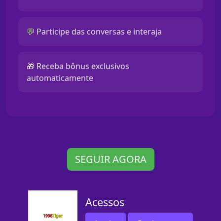
💬 Participe das conversas e interaja
🎁 Receba bônus exclusivos
automaticamente
SEGUIR AGORA
Acessos