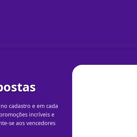
postas
 no cadastro e em cada
promoções incríveis e
unte-se aos vencedores