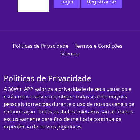
Login
Registrar-se
Políticas de Privacidade
Termos e Condições
Sitemap
Políticas de Privacidade
A 30Win APP valoriza a privacidade de seus usuários e
está empenhada em proteger todas as informações
pessoais fornecidas durante o uso de nossos canais de
comunicação. Todos os dados coletados são utilizados
exclusivamente para fins de melhoria contínua da
experiência de nossos jogadores.