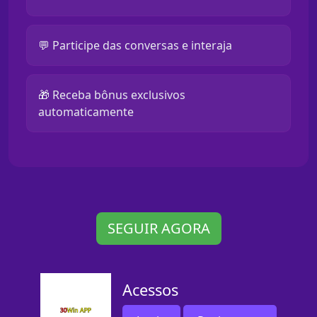
💬 Participe das conversas e interaja
🎁 Receba bônus exclusivos
automaticamente
SEGUIR AGORA
Acessos