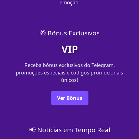
emoção.
🎁 Bônus Exclusivos
VIP
Receba bônus exclusivos do Telegram,
promoções especiais e códigos promocionais
únicos!
Ver Bônus
📢 Notícias em Tempo Real