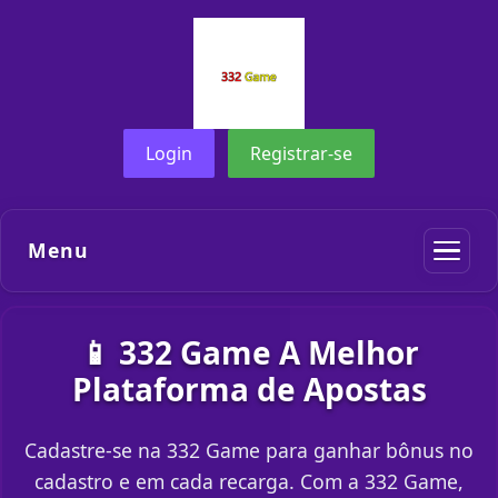
Login
Registrar-se
Menu
📱 332 Game A Melhor
Plataforma de Apostas
Cadastre-se na 332 Game para ganhar bônus no
cadastro e em cada recarga. Com a 332 Game,