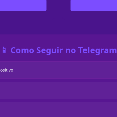
e
📱 Como Seguir no Telegram
ositivo