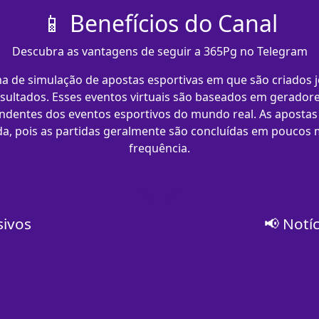
📱 Benefícios do Canal
Descubra as vantagens de seguir a 365Pg no Telegram
rma de simulação de apostas esportivas em que são criados
sultados. Esses eventos virtuais são baseados em geradore
dentes dos eventos esportivos do mundo real. As apostas
tida, pois as partidas geralmente são concluídas em pouc
frequência.
sivos
📢 Notí