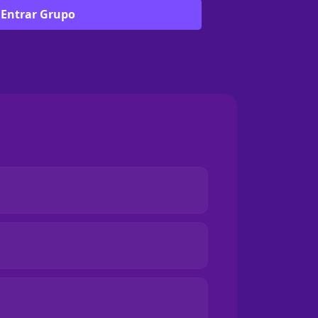
Entrar Grupo