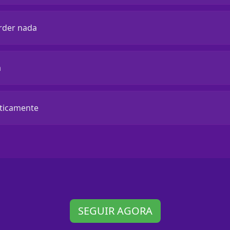
erder nada
a
aticamente
SEGUIR AGORA