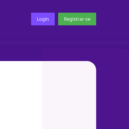
Login
Registrar-se