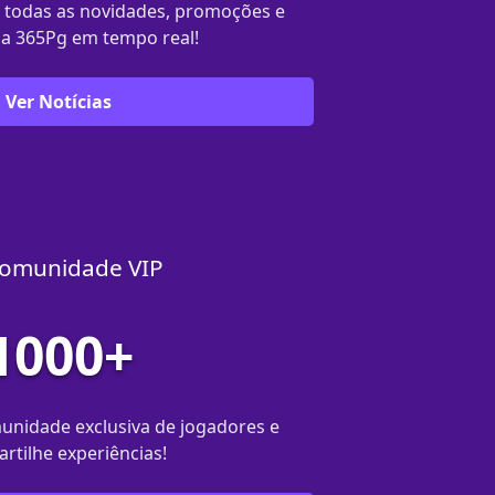
e todas as novidades, promoções e
a 365Pg em tempo real!
Ver Notícias
Comunidade VIP
1000+
unidade exclusiva de jogadores e
rtilhe experiências!