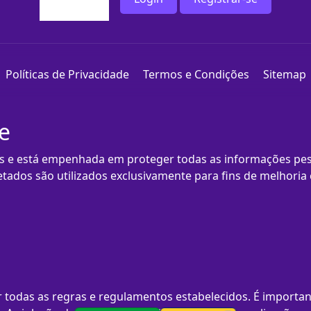
Políticas de Privacidade
Termos e Condições
Sitemap
de
ios e está empenhada em proteger todas as informações pe
tados são utilizados exclusivamente para fins de melhoria
todas as regras e regulamentos estabelecidos. É importan