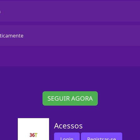
a
aticamente
SEGUIR AGORA
Acessos
Login
Registrar-se