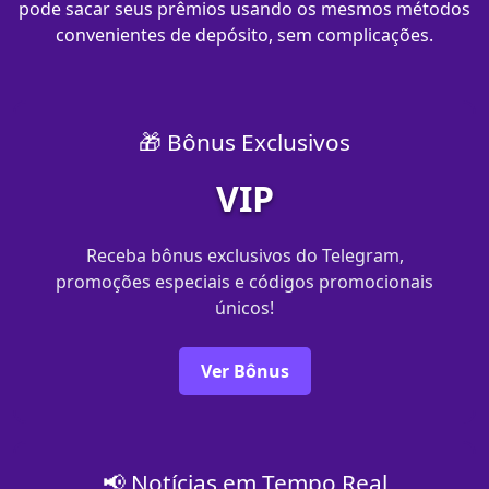
pode sacar seus prêmios usando os mesmos métodos
convenientes de depósito, sem complicações.
🎁 Bônus Exclusivos
VIP
Receba bônus exclusivos do Telegram,
promoções especiais e códigos promocionais
únicos!
Ver Bônus
📢 Notícias em Tempo Real