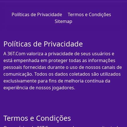
Políticas de Privacidade
Termos e Condições
Sitemap
Políticas de Privacidade
A 36T.Com valoriza a privacidade de seus usuários e
está empenhada em proteger todas as informações
pessoais fornecidas durante o uso de nossos canais de
comunicação. Todos os dados coletados são utilizados
exclusivamente para fins de melhoria contínua da
experiência de nossos jogadores.
Termos e Condições