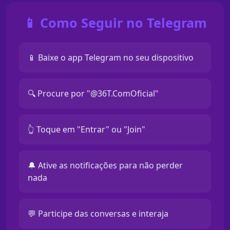
📱 Como Seguir no Telegram
📱 Baixe o app Telegram no seu dispositivo
🔍 Procure por "@36T.ComOficial"
👆 Toque em "Entrar" ou "Join"
🔔 Ative as notificações para não perder
nada
💬 Participe das conversas e interaja