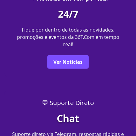
24/7
Fique por dentro de todas as novidades,
promoções e eventos da 36T.Com em tempo
real!
Ver Notícias
💬 Suporte Direto
Chat
Suporte direto via Telegram, respostas rápidas e