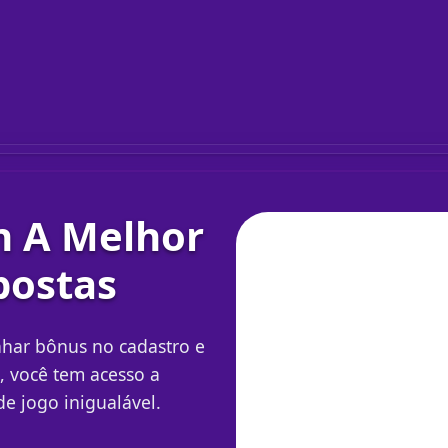
n A Melhor
postas
har bônus no cadastro e
 você tem acesso a
e jogo inigualável.