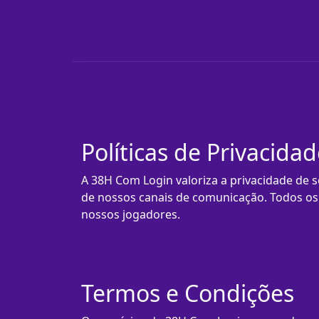
Políticas de Privacida
A 38H Com Login valoriza a privacidade de
de nossos canais de comunicação. Todos os 
nossos jogadores.
Termos e Condições