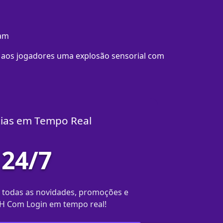
ram
 aos jogadores uma explosão sensorial com
cias em Tempo Real
24/7
e todas as novidades, promoções e
H Com Login em tempo real!