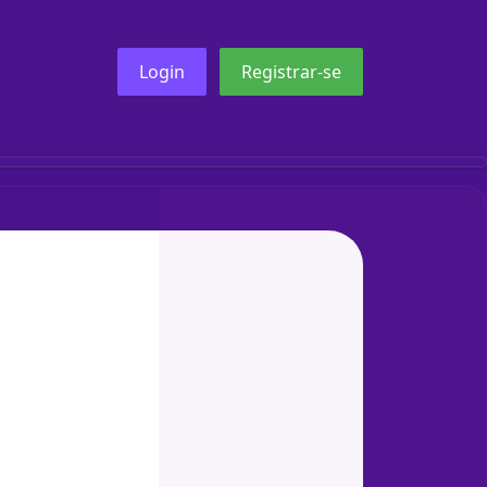
Login
Registrar-se