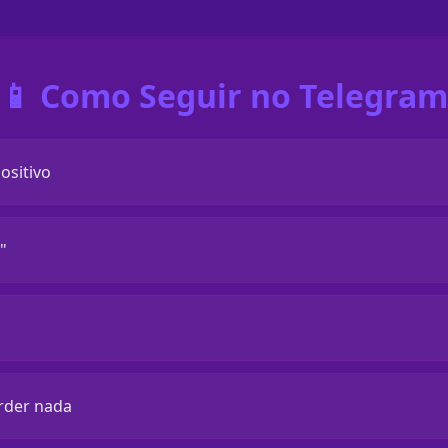
📱 Como Seguir no Telegram
ositivo
"
erder nada