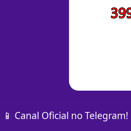
📱 Canal Oficial no Telegram!