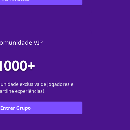
Comunidade VIP
1000+
unidade exclusiva de jogadores e
rtilhe experiências!
Entrar Grupo