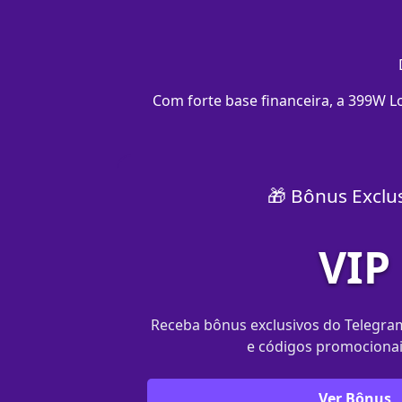
Com forte base financeira, a 399W L
🎁 Bônus Exclu
VIP
Receba bônus exclusivos do Telegra
e códigos promocionai
Ver Bônus