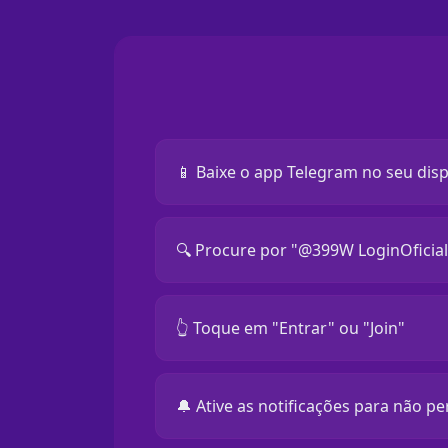
📱 Baixe o app Telegram no seu disp
🔍 Procure por "@399W LoginOficial
👆 Toque em "Entrar" ou "Join"
🔔 Ative as notificações para não p