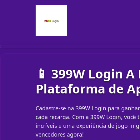
📱 399W Login A
Plataforma de A
Cadastre-se na 399W Login para ganhar
cada recarga. Com a 399W Login, você 
incríveis e uma experiência de jogo inig
vencedores agora!