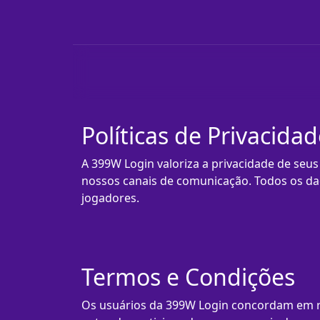
Políticas de Privacida
A 399W Login valoriza a privacidade de seu
nossos canais de comunicação. Todos os dad
jogadores.
Termos e Condições
Os usuários da 399W Login concordam em re