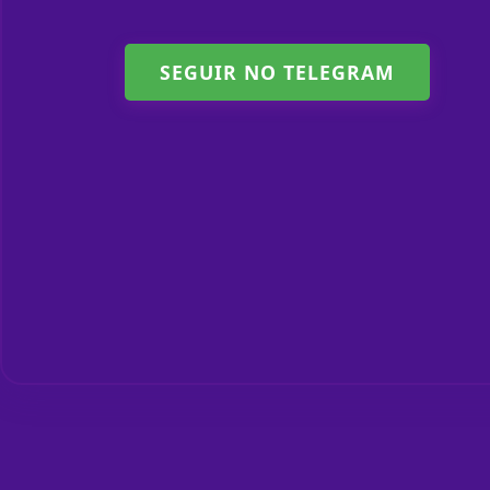
SEGUIR NO TELEGRAM