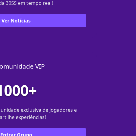
da 39SS em tempo real!
Ver Notícias
Comunidade VIP
1000+
unidade exclusiva de jogadores e
rtilhe experiências!
Entrar Grupo