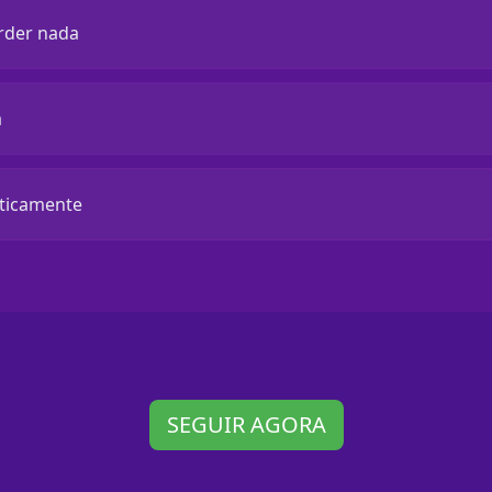
erder nada
a
aticamente
SEGUIR AGORA