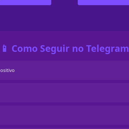
📱 Como Seguir no Telegram
ositivo