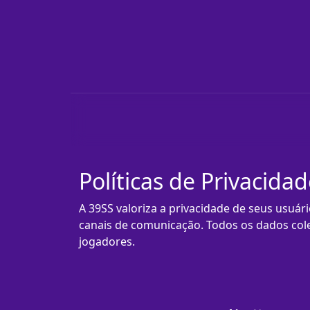
Políticas de Privacida
A 39SS valoriza a privacidade de seus usuá
canais de comunicação. Todos os dados cole
jogadores.