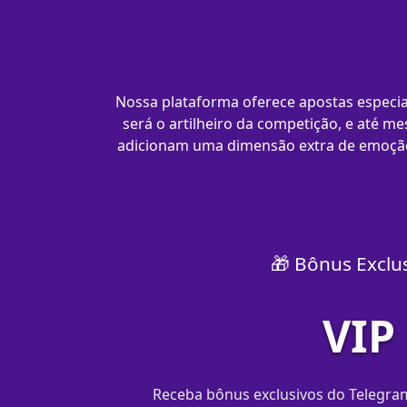
Nossa plataforma oferece apostas especia
será o artilheiro da competição, e até m
adicionam uma dimensão extra de emoção à
🎁 Bônus Exclu
VIP
Receba bônus exclusivos do Telegra