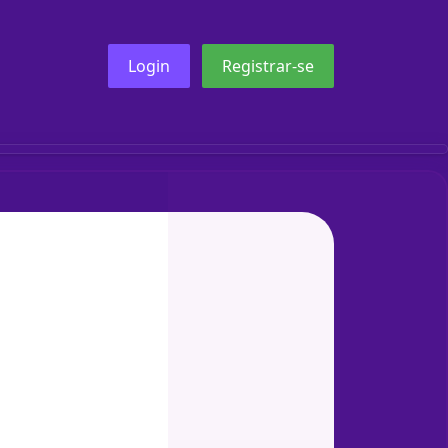
Login
Registrar-se