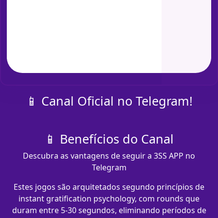
📱 Canal Oficial no Telegram!
📱 Benefícios do Canal
Descubra as vantagens de seguir a 3SS APP no
Telegram
Estes jogos são arquitetados segundo princípios de
instant gratification psychology, com rounds que
duram entre 5-30 segundos, eliminando períodos de