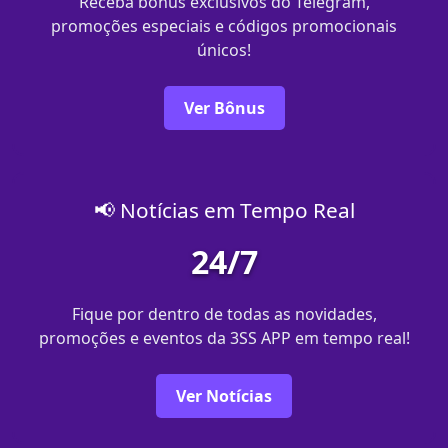
Receba bônus exclusivos do Telegram,
promoções especiais e códigos promocionais
únicos!
Ver Bônus
📢 Notícias em Tempo Real
24/7
Fique por dentro de todas as novidades,
promoções e eventos da 3SS APP em tempo real!
Ver Notícias