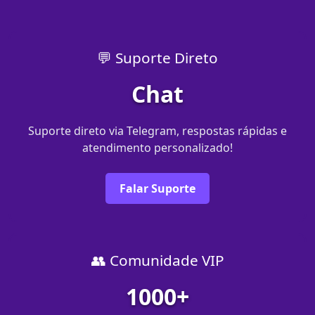
💬 Suporte Direto
Chat
Suporte direto via Telegram, respostas rápidas e
atendimento personalizado!
Falar Suporte
👥 Comunidade VIP
1000+