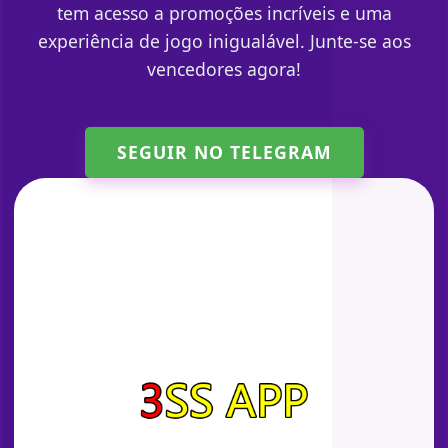
tem acesso a promoções incríveis e uma
experiência de jogo inigualável. Junte-se aos
vencedores agora!
SEGUIR NO TELEGRAM