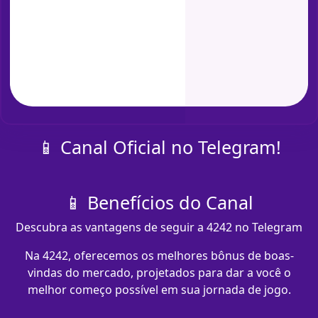
📱 Canal Oficial no Telegram!
📱 Benefícios do Canal
Descubra as vantagens de seguir a 4242 no Telegram
Na 4242, oferecemos os melhores bônus de boas-
vindas do mercado, projetados para dar a você o
melhor começo possível em sua jornada de jogo.