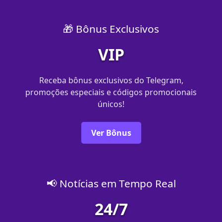
🎁 Bônus Exclusivos
VIP
Receba bônus exclusivos do Telegram,
promoções especiais e códigos promocionais
únicos!
Ver Bônus
📢 Notícias em Tempo Real
24/7