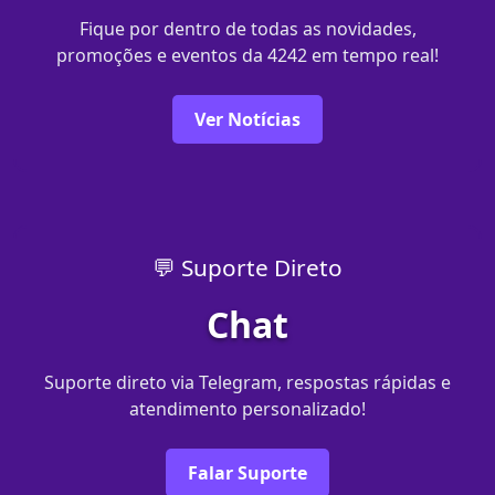
Fique por dentro de todas as novidades,
promoções e eventos da 4242 em tempo real!
Ver Notícias
💬 Suporte Direto
Chat
Suporte direto via Telegram, respostas rápidas e
atendimento personalizado!
Falar Suporte