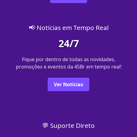
📢 Notícias em Tempo Real
24/7
Fique por dentro de todas as novidades,
promoções e eventos da 45Br em tempo real!
Ver Notícias
💬 Suporte Direto