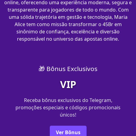
online, oferecendo uma experiência moderna, segura e
transparente para jogadores de todo o mundo. Com
uma sólida trajetória em gestão e tecnologia, Maria
Alice tem como missão transformar o 45Br em
sinônimo de confiança, excelência e diversão
responsável no universo das apostas online.
🎁 Bônus Exclusivos
VIP
Receba bônus exclusivos do Telegram,
promoções especiais e códigos promocionais
únicos!
Ver Bônus