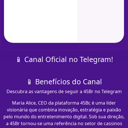
📱 Canal Oficial no Telegram!
📱 Benefícios do Canal
Descubra as vantagens de seguir a 45Br no Telegram
Maria Alice, CEO da plataforma 45Br, é uma líder
visionária que combina inovação, estratégia e paixão
pelo mundo do entretenimento digital. Sob sua direção,
a 45Br tornou-se uma referência no setor de cassinos