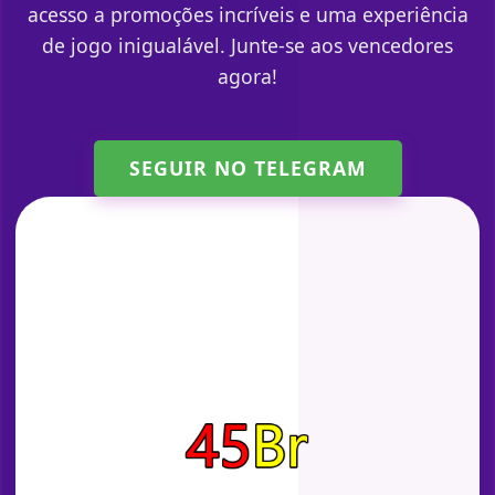
acesso a promoções incríveis e uma experiência
de jogo inigualável. Junte-se aos vencedores
agora!
SEGUIR NO TELEGRAM