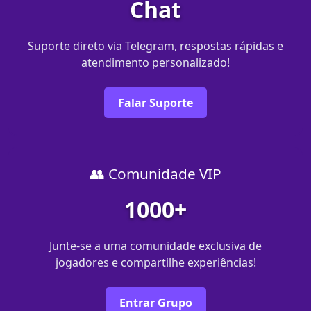
Chat
Suporte direto via Telegram, respostas rápidas e
atendimento personalizado!
Falar Suporte
👥 Comunidade VIP
1000+
Junte-se a uma comunidade exclusiva de
jogadores e compartilhe experiências!
Entrar Grupo