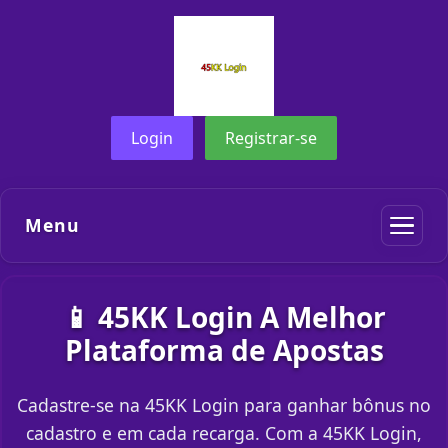
Login
Registrar-se
Menu
📱 45KK Login A Melhor
Plataforma de Apostas
Cadastre-se na 45KK Login para ganhar bônus no
cadastro e em cada recarga. Com a 45KK Login,