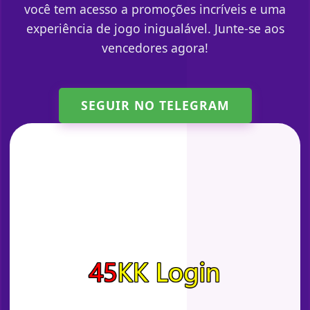
você tem acesso a promoções incríveis e uma
experiência de jogo inigualável. Junte-se aos
vencedores agora!
SEGUIR NO TELEGRAM