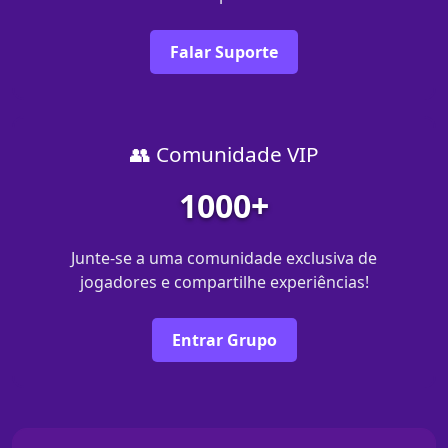
Falar Suporte
👥 Comunidade VIP
1000+
Junte-se a uma comunidade exclusiva de
jogadores e compartilhe experiências!
Entrar Grupo