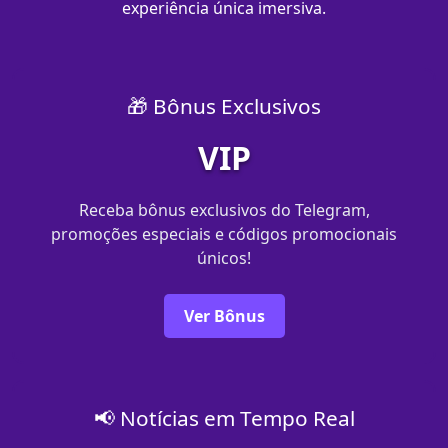
experiência única imersiva.
🎁 Bônus Exclusivos
VIP
Receba bônus exclusivos do Telegram,
promoções especiais e códigos promocionais
únicos!
Ver Bônus
📢 Notícias em Tempo Real