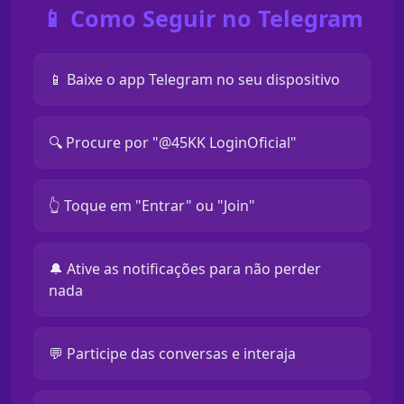
📱 Como Seguir no Telegram
📱 Baixe o app Telegram no seu dispositivo
🔍 Procure por "@45KK LoginOficial"
👆 Toque em "Entrar" ou "Join"
🔔 Ative as notificações para não perder
nada
💬 Participe das conversas e interaja