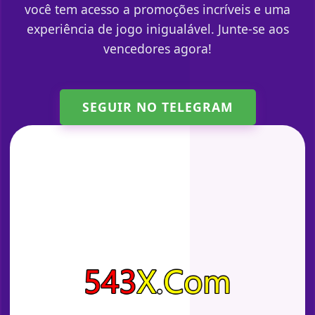
você tem acesso a promoções incríveis e uma
experiência de jogo inigualável. Junte-se aos
vencedores agora!
SEGUIR NO TELEGRAM