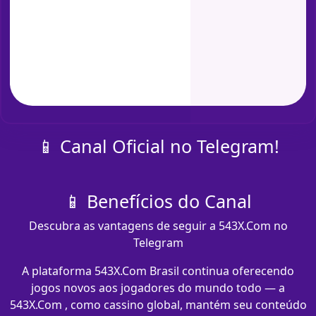
📱 Canal Oficial no Telegram!
📱 Benefícios do Canal
Descubra as vantagens de seguir a 543X.Com no
Telegram
A plataforma 543X.Com Brasil continua oferecendo
jogos novos aos jogadores do mundo todo — a
543X.Com , como cassino global, mantém seu conteúdo