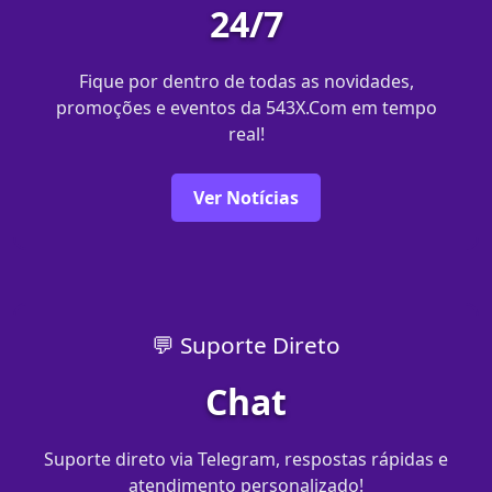
24/7
Fique por dentro de todas as novidades,
promoções e eventos da 543X.Com em tempo
real!
Ver Notícias
💬 Suporte Direto
Chat
Suporte direto via Telegram, respostas rápidas e
atendimento personalizado!