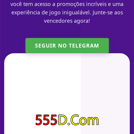
você tem acesso a promoções incríveis e uma
experiência de jogo inigualável. Junte-se aos
vencedores agora!
SEGUIR NO TELEGRAM