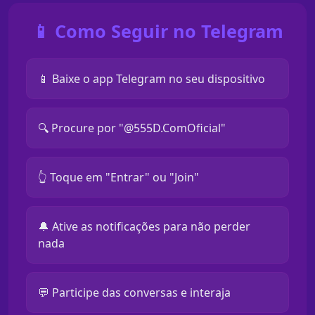
📱 Como Seguir no Telegram
📱 Baixe o app Telegram no seu dispositivo
🔍 Procure por "@555D.ComOficial"
👆 Toque em "Entrar" ou "Join"
🔔 Ative as notificações para não perder
nada
💬 Participe das conversas e interaja