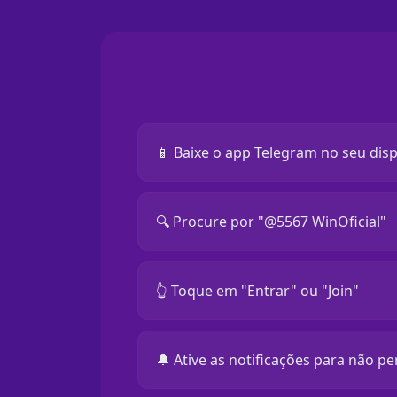
📱 Baixe o app Telegram no seu disp
🔍 Procure por "@5567 WinOficial"
👆 Toque em "Entrar" ou "Join"
🔔 Ative as notificações para não p