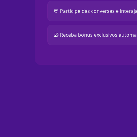
💬 Participe das conversas e interaj
🎁 Receba bônus exclusivos autom