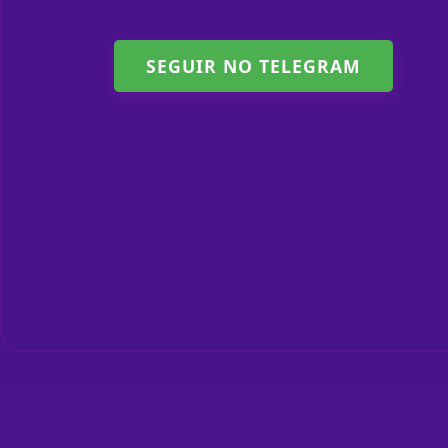
SEGUIR NO TELEGRAM