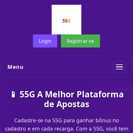
Login
Registrar-se
Menu
📱 55G A Melhor Plataforma
de Apostas
Cadastre-se na 55G para ganhar bônus no
cadastro e em cada recarga. Com a 55G, você tem