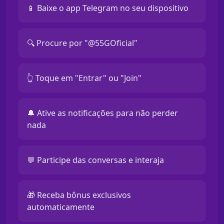
📱 Baixe o app Telegram no seu dispositivo
🔍 Procure por "@55GOficial"
👆 Toque em "Entrar" ou "Join"
🔔 Ative as notificações para não perder
nada
💬 Participe das conversas e interaja
🎁 Receba bônus exclusivos
automaticamente