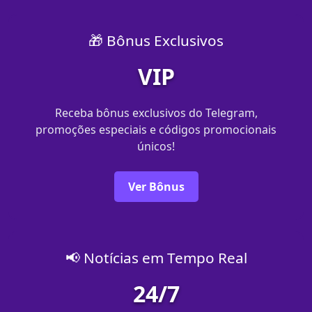
🎁 Bônus Exclusivos
VIP
Receba bônus exclusivos do Telegram,
promoções especiais e códigos promocionais
únicos!
Ver Bônus
📢 Notícias em Tempo Real
24/7