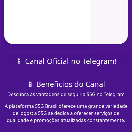
📱 Canal Oficial no Telegram!
📱 Benefícios do Canal
Descubra as vantagens de seguir a 55G no Telegram
A plataforma 55G Brasil oferece uma grande variedade
de jogos; a 55G se dedica a oferecer serviços de
qualidade e promoções atualizadas constantemente.