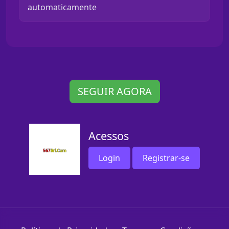
automaticamente
SEGUIR AGORA
Acessos
Login
Registrar-se