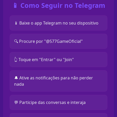
📱 Como Seguir no Telegram
📱 Baixe o app Telegram no seu dispositivo
🔍 Procure por "@577GameOficial"
👆 Toque em "Entrar" ou "Join"
🔔 Ative as notificações para não perder
nada
💬 Participe das conversas e interaja