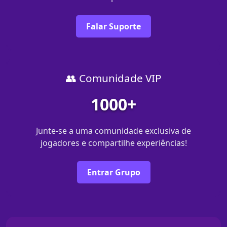
Falar Suporte
👥 Comunidade VIP
1000+
Junte-se a uma comunidade exclusiva de
jogadores e compartilhe experiências!
Entrar Grupo