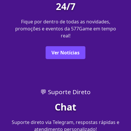
24/7
Fique por dentro de todas as novidades,
promoções e eventos da 577Game em tempo
real!
Ver Notícias
💬 Suporte Direto
Chat
Suporte direto via Telegram, respostas rápidas e
atendimento personalizado!