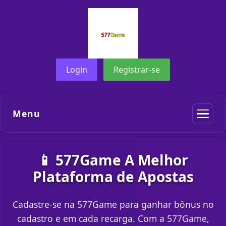
Login
Registrar-se
Menu
📱 577Game A Melhor
Plataforma de Apostas
Cadastre-se na 577Game para ganhar bônus no
cadastro e em cada recarga. Com a 577Game,