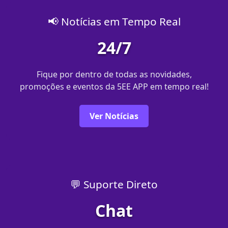
📢 Notícias em Tempo Real
24/7
Fique por dentro de todas as novidades,
promoções e eventos da 5EE APP em tempo real!
Ver Notícias
💬 Suporte Direto
Chat