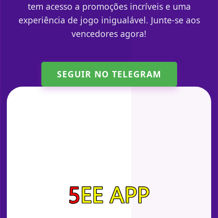
tem acesso a promoções incríveis e uma
experiência de jogo inigualável. Junte-se aos
vencedores agora!
SEGUIR NO TELEGRAM