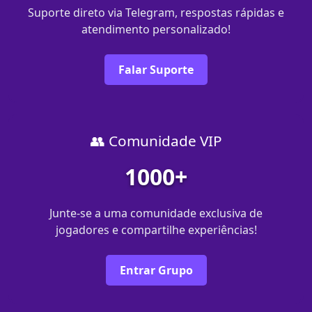
Suporte direto via Telegram, respostas rápidas e
atendimento personalizado!
Falar Suporte
👥 Comunidade VIP
1000+
Junte-se a uma comunidade exclusiva de
jogadores e compartilhe experiências!
Entrar Grupo