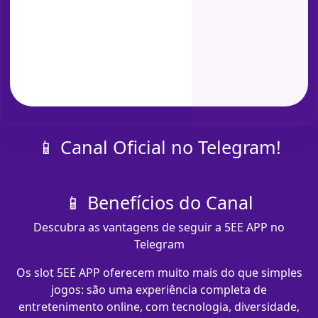
📱 Canal Oficial no Telegram!
📱 Benefícios do Canal
Descubra as vantagens de seguir a 5EE APP no
Telegram
Os slot 5EE APP oferecem muito mais do que simples
jogos: são uma experiência completa de
entretenimento online, com tecnologia, diversidade,