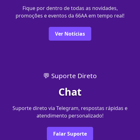
Fique por dentro de todas as novidades,
promoções e eventos da 66AA em tempo real!
Ver Notícias
💬 Suporte Direto
Chat
Suporte direto via Telegram, respostas rápidas e
atendimento personalizado!
Falar Suporte