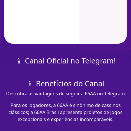
📱 Canal Oficial no Telegram!
📱 Benefícios do Canal
Descubra as vantagens de seguir a 66AA no Telegram
Para os jogadores, a 66AA é sinônimo de cassinos
clássicos; a 66AA Brasil apresenta projetos de jogos
excepcionais e experiências incomparáveis.