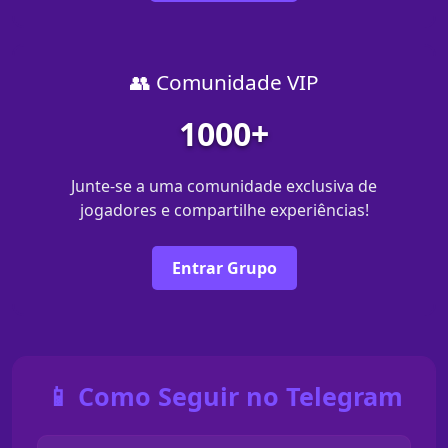
👥 Comunidade VIP
1000+
Junte-se a uma comunidade exclusiva de
jogadores e compartilhe experiências!
Entrar Grupo
📱 Como Seguir no Telegram