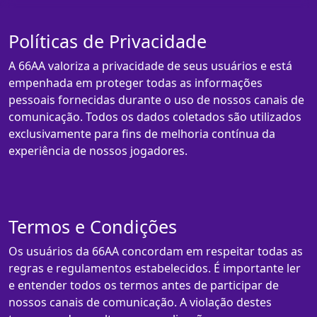
Políticas de Privacidade
A 66AA valoriza a privacidade de seus usuários e está
empenhada em proteger todas as informações
pessoais fornecidas durante o uso de nossos canais de
comunicação. Todos os dados coletados são utilizados
exclusivamente para fins de melhoria contínua da
experiência de nossos jogadores.
Termos e Condições
Os usuários da 66AA concordam em respeitar todas as
regras e regulamentos estabelecidos. É importante ler
e entender todos os termos antes de participar de
nossos canais de comunicação. A violação destes