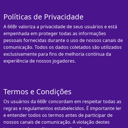
Políticas de Privacidade
A 66Br valoriza a privacidade de seus usuários e está
empenhada em proteger todas as informações
pessoais fornecidas durante o uso de nossos canais de
comunicação. Todos os dados coletados são utilizados
exclusivamente para fins de melhoria contínua da
experiência de nossos jogadores.
Termos e Condições
Os usuários da 66Br concordam em respeitar todas as
regras e regulamentos estabelecidos. É importante ler
e entender todos os termos antes de participar de
nossos canais de comunicação. A violação destes