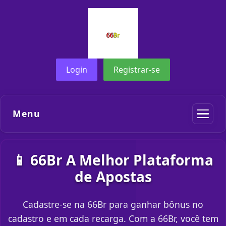
Login
Registrar-se
Menu
📱 66Br A Melhor Plataforma
de Apostas
Cadastre-se na 66Br para ganhar bônus no
cadastro e em cada recarga. Com a 66Br, você tem