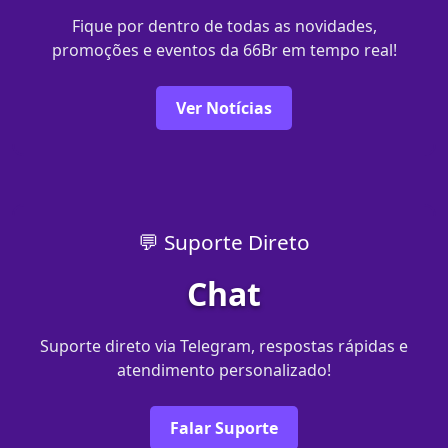
Fique por dentro de todas as novidades,
promoções e eventos da 66Br em tempo real!
Ver Notícias
💬 Suporte Direto
Chat
Suporte direto via Telegram, respostas rápidas e
atendimento personalizado!
Falar Suporte