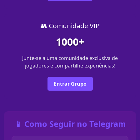
👥 Comunidade VIP
1000+
Junte-se a uma comunidade exclusiva de
jogadores e compartilhe experiências!
Entrar Grupo
📱 Como Seguir no Telegram