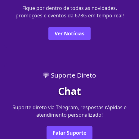
Fique por dentro de todas as novidades,
promoções e eventos da 678G em tempo real!
Ver Notícias
💬 Suporte Direto
Chat
Suporte direto via Telegram, respostas rápidas e
atendimento personalizado!
Falar Suporte