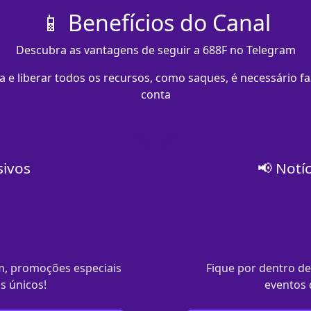
📱 Benefícios do Canal
Descubra as vantagens de seguir a 688F no Telegram
a e liberar todos os recursos, como saques, é necessário f
conta
sivos
📢 Notí
m, promoções especiais
Fique por dentro d
s únicos!
eventos 