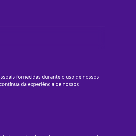
essoais fornecidas durante o uso de nossos
 contínua da experiência de nossos