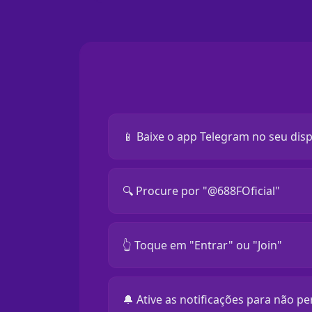
📱 Baixe o app Telegram no seu disp
🔍 Procure por "@688FOficial"
👆 Toque em "Entrar" ou "Join"
🔔 Ative as notificações para não p