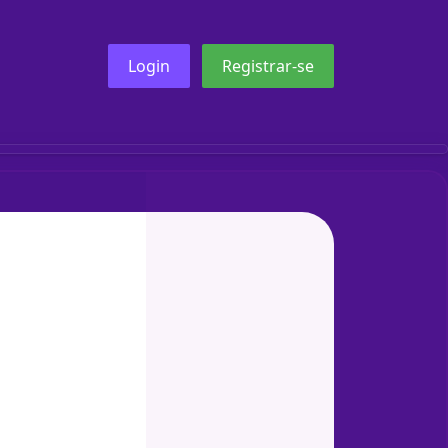
Login
Registrar-se