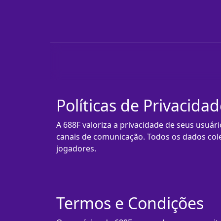
Políticas de Privacida
A 688F valoriza a privacidade de seus usuá
canais de comunicação. Todos os dados cole
jogadores.
Termos e Condições