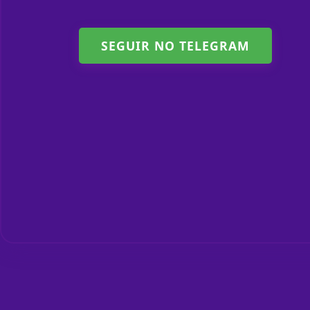
SEGUIR NO TELEGRAM