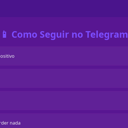
📱 Como Seguir no Telegram
ositivo
erder nada