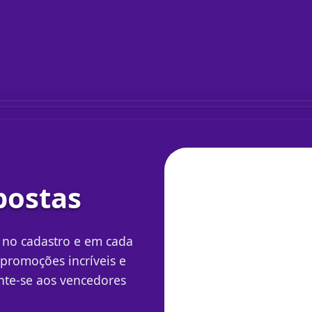
postas
 no cadastro e em cada
 promoções incríveis e
unte-se aos vencedores