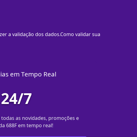
azer a validação dos dados.Como validar sua
cias em Tempo Real
24/7
e todas as novidades, promoções e
da 688F em tempo real!