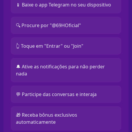
📱 Baixe o app Telegram no seu dispositivo
🔍 Procure por "@69HOficial"
👆 Toque em "Entrar" ou "Join"
🔔 Ative as notificações para não perder
nada
💬 Participe das conversas e interaja
🎁 Receba bônus exclusivos
automaticamente