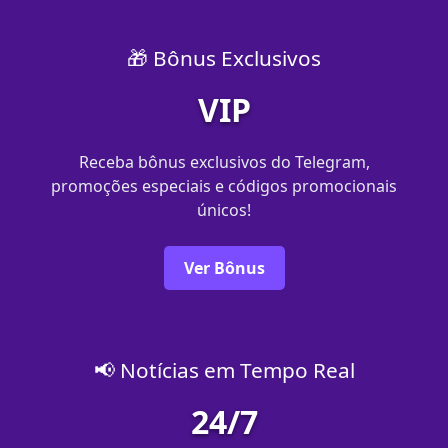
🎁 Bônus Exclusivos
VIP
Receba bônus exclusivos do Telegram,
promoções especiais e códigos promocionais
únicos!
Ver Bônus
📢 Notícias em Tempo Real
24/7