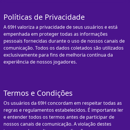
Políticas de Privacidade
A 69H valoriza a privacidade de seus usuários e está
empenhada em proteger todas as informações
pessoais fornecidas durante o uso de nossos canais de
comunicação. Todos os dados coletados são utilizados
exclusivamente para fins de melhoria contínua da
experiência de nossos jogadores.
Termos e Condições
Os usuários da 69H concordam em respeitar todas as
regras e regulamentos estabelecidos. É importante ler
e entender todos os termos antes de participar de
nossos canais de comunicação. A violação destes