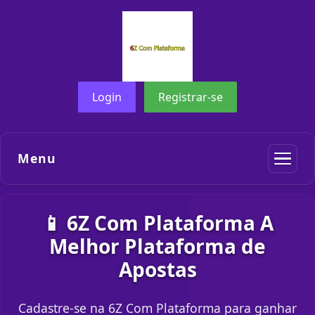
Login
Registrar-se
Menu
📱 6Z Com Plataforma A
Melhor Plataforma de
Apostas
Cadastre-se na 6Z Com Plataforma para ganhar