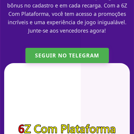
bônus no cadastro e em cada recarga. Com a 6Z
Com Plataforma, você tem acesso a promoções
incríveis e uma experiência de jogo inigualável.
Junte-se aos vencedores agora!
SEGUIR NO TELEGRAM