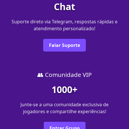
Chat
Suporte direto via Telegram, respostas rápidas e
atendimento personalizado!
Falar Suporte
👥 Comunidade VIP
1000+
Junte-se a uma comunidade exclusiva de
jogadores e compartilhe experiências!
Entrar Grupo