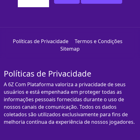
Políticas de Privacidade
Termos e Condições
Sitemap
Políticas de Privacidade
A 6Z Com Plataforma valoriza a privacidade de seus
usuários e está empenhada em proteger todas as
informações pessoais fornecidas durante o uso de
nossos canais de comunicação. Todos os dados
coletados são utilizados exclusivamente para fins de
melhoria contínua da experiência de nossos jogadores.