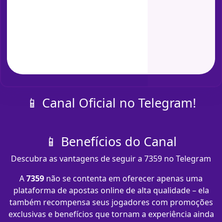
📱 Canal Oficial no Telegram!
📱 Benefícios do Canal
Descubra as vantagens de seguir a 7359 no Telegram
A
7359
não se contenta em oferecer apenas uma
plataforma de apostas online de alta qualidade – ela
também recompensa seus jogadores com promoções
exclusivas e benefícios que tornam a experiência ainda