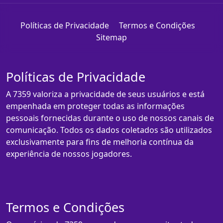
Políticas de Privacidade
Termos e Condições
Sitemap
Políticas de Privacidade
A 7359 valoriza a privacidade de seus usuários e está
empenhada em proteger todas as informações
pessoais fornecidas durante o uso de nossos canais de
comunicação. Todos os dados coletados são utilizados
exclusivamente para fins de melhoria contínua da
experiência de nossos jogadores.
Termos e Condições