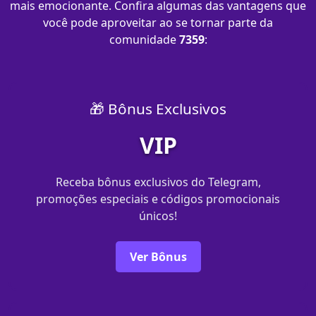
mais emocionante. Confira algumas das vantagens que
você pode aproveitar ao se tornar parte da
comunidade
7359
:
🎁 Bônus Exclusivos
VIP
Receba bônus exclusivos do Telegram,
promoções especiais e códigos promocionais
únicos!
Ver Bônus