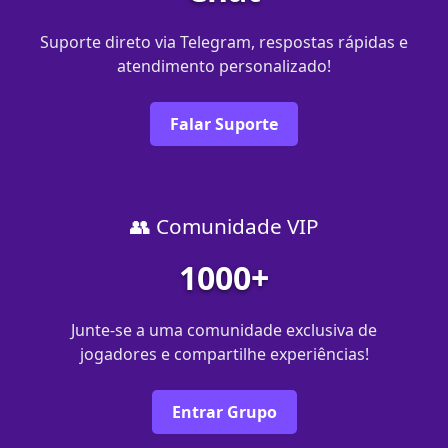
Suporte direto via Telegram, respostas rápidas e
atendimento personalizado!
Falar Suporte
👥 Comunidade VIP
1000+
Junte-se a uma comunidade exclusiva de
jogadores e compartilhe experiências!
Entrar Grupo