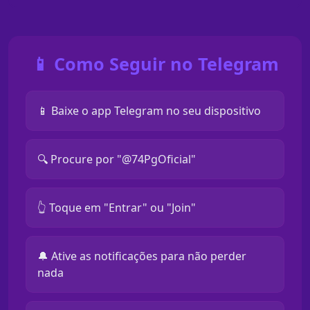
📱 Como Seguir no Telegram
📱 Baixe o app Telegram no seu dispositivo
🔍 Procure por "@74PgOficial"
👆 Toque em "Entrar" ou "Join"
🔔 Ative as notificações para não perder
nada