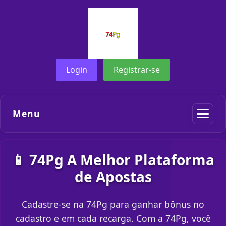
Login
Registrar-se
Menu
📱 74Pg A Melhor Plataforma
de Apostas
Cadastre-se na 74Pg para ganhar bônus no
cadastro e em cada recarga. Com a 74Pg, você