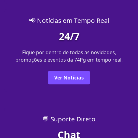
📢 Notícias em Tempo Real
24/7
Fique por dentro de todas as novidades,
promoções e eventos da 74Pg em tempo real!
Ver Notícias
💬 Suporte Direto
Chat