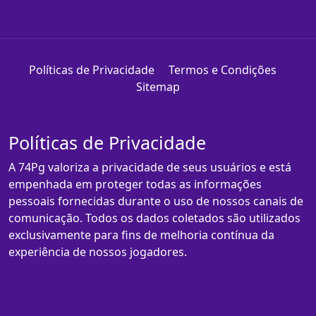
Políticas de Privacidade
Termos e Condições
Sitemap
Políticas de Privacidade
A 74Pg valoriza a privacidade de seus usuários e está
empenhada em proteger todas as informações
pessoais fornecidas durante o uso de nossos canais de
comunicação. Todos os dados coletados são utilizados
exclusivamente para fins de melhoria contínua da
experiência de nossos jogadores.