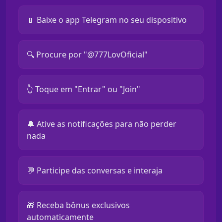
📱 Baixe o app Telegram no seu dispositivo
🔍 Procure por "@777LovOficial"
👆 Toque em "Entrar" ou "Join"
🔔 Ative as notificações para não perder
nada
💬 Participe das conversas e interaja
🎁 Receba bônus exclusivos
automaticamente