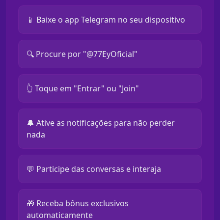
📱 Baixe o app Telegram no seu dispositivo
🔍 Procure por "@77EyOficial"
👆 Toque em "Entrar" ou "Join"
🔔 Ative as notificações para não perder
nada
💬 Participe das conversas e interaja
🎁 Receba bônus exclusivos
automaticamente