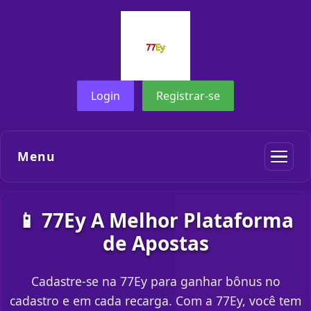
Login
Registrar-se
Menu
📱 77Ey A Melhor Plataforma
de Apostas
Cadastre-se na 77Ey para ganhar bônus no
cadastro e em cada recarga. Com a 77Ey, você tem