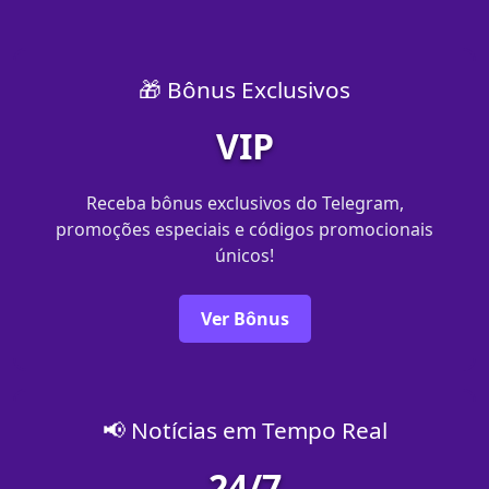
🎁 Bônus Exclusivos
VIP
Receba bônus exclusivos do Telegram,
promoções especiais e códigos promocionais
únicos!
Ver Bônus
📢 Notícias em Tempo Real
24/7