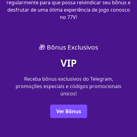
regularmente para que possa reivindicar seu bônus e
desfrutar de uma ótima experiência de jogo conosco
no 77V!
🎁 Bônus Exclusivos
VIP
Receba bônus exclusivos do Telegram,
promoções especiais e códigos promocionais
únicos!
Ver Bônus