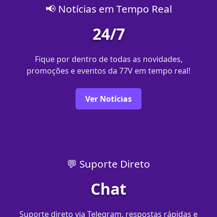
📢 Notícias em Tempo Real
24/7
Fique por dentro de todas as novidades,
promoções e eventos da 77V em tempo real!
Ver Notícias
💬 Suporte Direto
Chat
Suporte direto via Telegram, respostas rápidas e