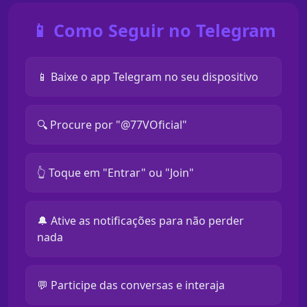
📱 Como Seguir no Telegram
📱 Baixe o app Telegram no seu dispositivo
🔍 Procure por "@77VOficial"
👆 Toque em "Entrar" ou "Join"
🔔 Ative as notificações para não perder
nada
💬 Participe das conversas e interaja