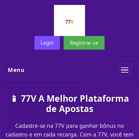
Login
Registrar-se
Menu
📱 77V A Melhor Plataforma
de Apostas
Cadastre-se na 77V para ganhar bônus no
cadastro e em cada recarga. Com a 77V, você tem