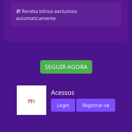
🎁 Receba bônus exclusivos
automaticamente
SEGUIR AGORA
Acessos
Login
Registrar-se