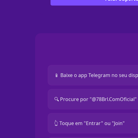
📱 Baixe o app Telegram no seu disp
🔍 Procure por "@78Brl.ComOficial"
👆 Toque em "Entrar" ou "Join"