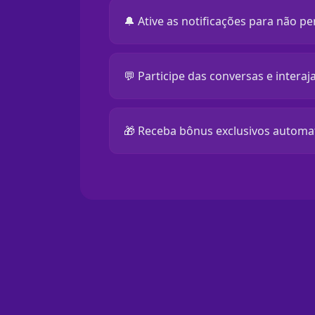
🔔 Ative as notificações para não p
💬 Participe das conversas e interaj
🎁 Receba bônus exclusivos autom