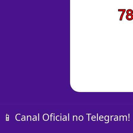
📱 Canal Oficial no Telegram!