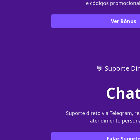
e códigos promocionai
Ver Bônus
💬 Suporte Di
Cha
Suporte direto via Telegram, r
atendimento persona
Falar Suport