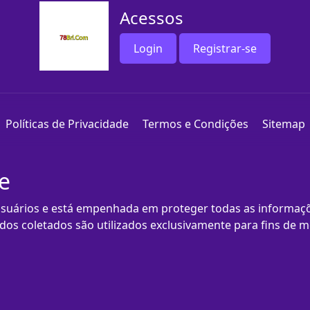
Acessos
Login
Registrar-se
Políticas de Privacidade
Termos e Condições
Sitemap
de
 usuários e está empenhada em proteger todas as informaç
os coletados são utilizados exclusivamente para fins de m