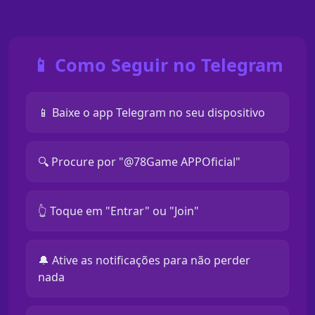
📱 Como Seguir no Telegram
📱 Baixe o app Telegram no seu dispositivo
🔍 Procure por "@78Game APPOficial"
👆 Toque em "Entrar" ou "Join"
🔔 Ative as notificações para não perder
nada