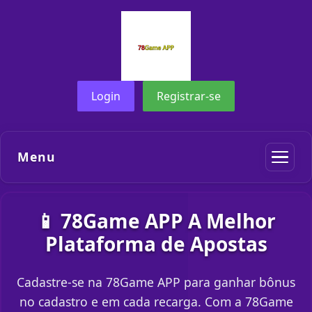
Login
Registrar-se
Menu
📱 78Game APP A Melhor
Plataforma de Apostas
Cadastre-se na 78Game APP para ganhar bônus
no cadastro e em cada recarga. Com a 78Game