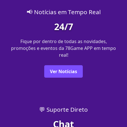
📢 Notícias em Tempo Real
24/7
Fique por dentro de todas as novidades,
promoções e eventos da 78Game APP em tempo
real!
Ver Notícias
💬 Suporte Direto
Chat