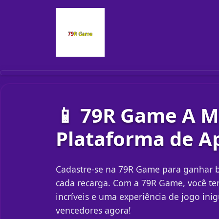
📱 79R Game A M
Plataforma de A
Cadastre-se na 79R Game para ganhar 
cada recarga. Com a 79R Game, você t
incríveis e uma experiência de jogo inig
vencedores agora!