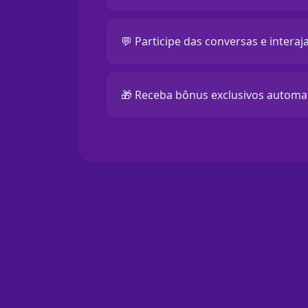
💬 Participe das conversas e interaj
🎁 Receba bônus exclusivos autom