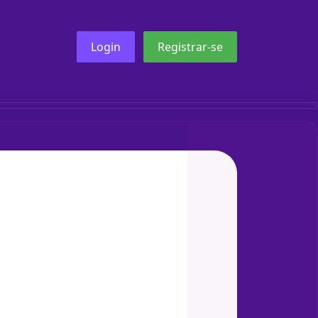
Login
Registrar-se