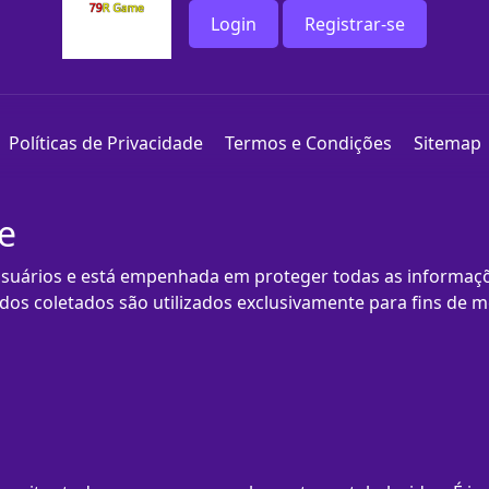
Login
Registrar-se
Políticas de Privacidade
Termos e Condições
Sitemap
de
 usuários e está empenhada em proteger todas as informaçõ
os coletados são utilizados exclusivamente para fins de m