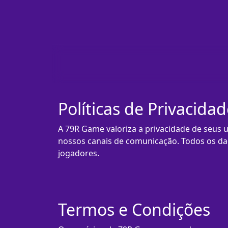
Políticas de Privacida
A 79R Game valoriza a privacidade de seus
nossos canais de comunicação. Todos os dad
jogadores.
Termos e Condições