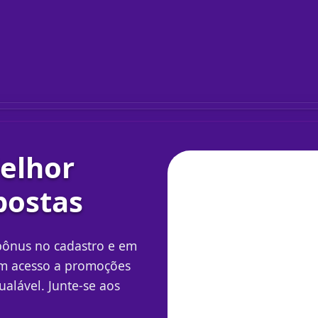
elhor
postas
bônus no cadastro e em
em acesso a promoções
ualável. Junte-se aos