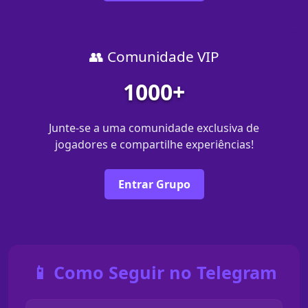
👥 Comunidade VIP
1000+
Junte-se a uma comunidade exclusiva de
jogadores e compartilhe experiências!
Entrar Grupo
📱 Como Seguir no Telegram