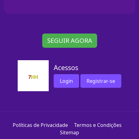
SEGUIR AGORA
Acessos
Login
Registrar-se
Políticas de Privacidade
Termos e Condições
Sitemap