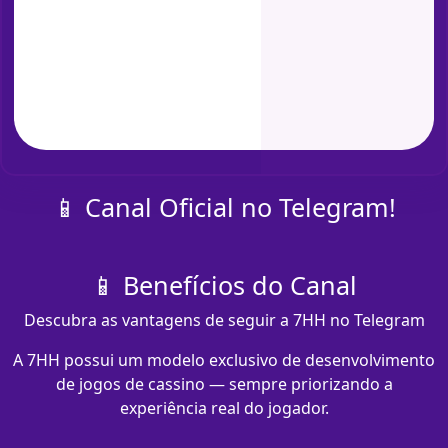
📱 Canal Oficial no Telegram!
📱 Benefícios do Canal
Descubra as vantagens de seguir a 7HH no Telegram
A 7HH possui um modelo exclusivo de desenvolvimento
de jogos de cassino — sempre priorizando a
experiência real do jogador.