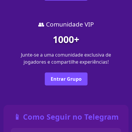
👥 Comunidade VIP
1000+
Junte-se a uma comunidade exclusiva de
jogadores e compartilhe experiências!
Entrar Grupo
📱 Como Seguir no Telegram