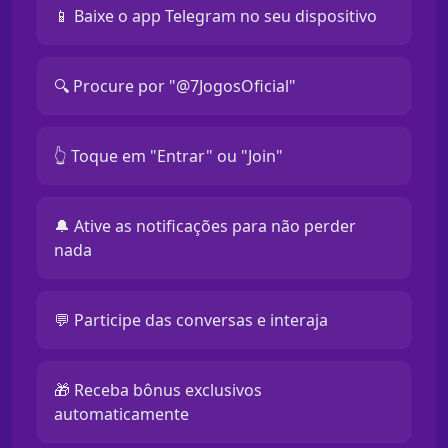
📱 Baixe o app Telegram no seu dispositivo
🔍 Procure por "@7JogosOficial"
👆 Toque em "Entrar" ou "Join"
🔔 Ative as notificações para não perder
nada
💬 Participe das conversas e interaja
🎁 Receba bônus exclusivos
automaticamente