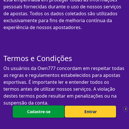
pessoais fornecidas durante o uso de nossos serviços
de apostas. Todos os dados coletados são utilizados
exclusivamente para fins de melhoria contínua da
experiência de nossos apostadores.
Termos e Condições
Os usuários da Own777 concordam em respeitar todas
as regras e regulamentos estabelecidos para apostas
esportivas. É importante ler e entender todos os
termos antes de utilizar nossos serviços. A violação
destes termos pode resultar em penalizações ou na
suspensão da conta.
X
Cadastre-se
Entrar