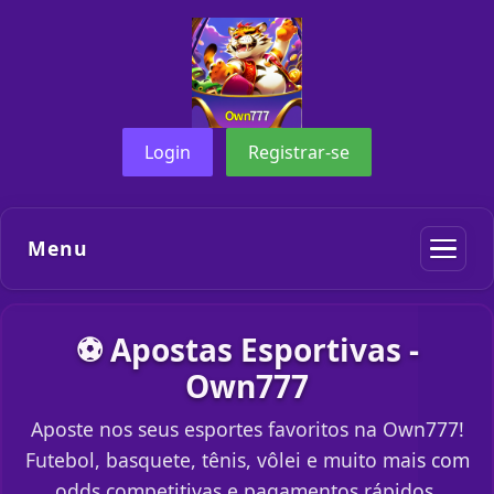
Login
Registrar-se
Menu
⚽ Apostas Esportivas -
Own777
Aposte nos seus esportes favoritos na Own777!
Futebol, basquete, tênis, vôlei e muito mais com
odds competitivas e pagamentos rápidos.