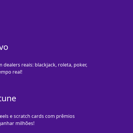
ivo
 dealers reais: blackjack, roleta, poker,
empo real!
rtune
heels e scratch cards com prêmios
ganhar milhões!