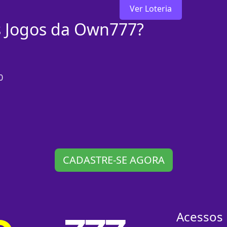
Ver Loteria
s Jogos da Own777?
0
CADASTRE-SE AGORA
Acessos