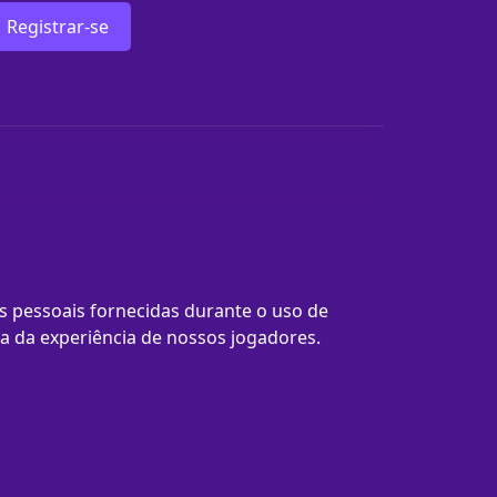
Registrar-se
s pessoais fornecidas durante o uso de
ua da experiência de nossos jogadores.