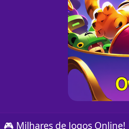
🎮 Milhares de Jogos Online!