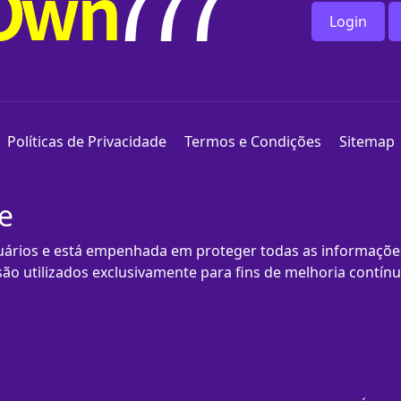
Login
Políticas de Privacidade
Termos e Condições
Sitemap
de
suários e está empenhada em proteger todas as informaçõe
ão utilizados exclusivamente para fins de melhoria contín